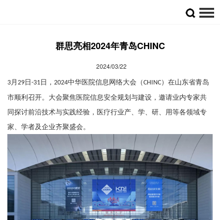
群思亮相2024年青岛CHINC
2024/03/22
月
日
日，
中华医院信息网络大会（
）在山东省青岛
3
29
-31
2024
CHINC
市
顺利召开
。大会聚焦医院信息安全规划与建设，邀请业内专家共
同探讨前沿技术与实践经验
，医疗行业产、学、研、用等各领域
专
家、学者及
企业齐聚盛会。