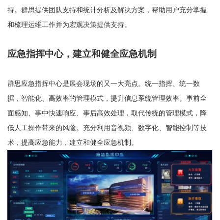
持。群思提供团队
支
持和统计分析及解决
方
案，帮助
用
户充分掌握
和梳理运维
工
作并为宏观决策提供
支
持。
应急指挥中心
，
建立和健全应急机制
群思应急指挥中心
是
展会现场的又一大亮点
。
统一指挥、统一数
据，智能化、高效率的管理模式
，
提升信息系统管理效率。事前全
面感知、事中快速响应、事后高效处理，取代传统的管理模式，降
低人工操作带来的风险。充分利用音视频、数字化、智能控制等技
术，提高应急能力，建立和健全应急机制。